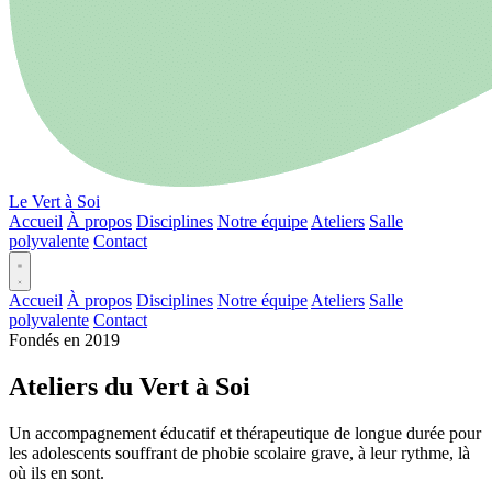
Le Vert à Soi
Accueil
À propos
Disciplines
Notre équipe
Ateliers
Salle
polyvalente
Contact
Accueil
À propos
Disciplines
Notre équipe
Ateliers
Salle
polyvalente
Contact
Fondés en 2019
Ateliers du Vert à Soi
Un accompagnement éducatif et thérapeutique de longue durée pour
les adolescents souffrant de phobie scolaire grave, à leur rythme, là
où ils en sont.