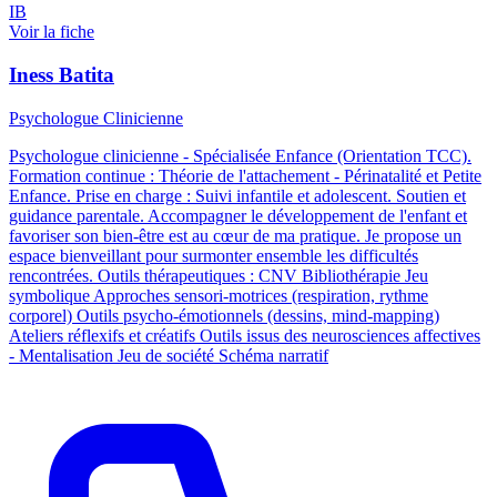
IB
Voir la fiche
Iness Batita
Psychologue Clinicienne
Psychologue clinicienne - Spécialisée Enfance (Orientation TCC).
Formation continue : Théorie de l'attachement - Périnatalité et Petite
Enfance. Prise en charge : Suivi infantile et adolescent. Soutien et
guidance parentale. Accompagner le développement de l'enfant et
favoriser son bien-être est au cœur de ma pratique. Je propose un
espace bienveillant pour surmonter ensemble les difficultés
rencontrées. Outils thérapeutiques : CNV Bibliothérapie Jeu
symbolique Approches sensori-motrices (respiration, rythme
corporel) Outils psycho-émotionnels (dessins, mind-mapping)
Ateliers réflexifs et créatifs Outils issus des neurosciences affectives
- Mentalisation Jeu de société Schéma narratif