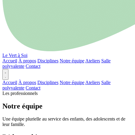
Le Vert à Soi
Accueil
À propos
Disciplines
Notre équipe
Ateliers
Salle
polyvalente
Contact
Accueil
À propos
Disciplines
Notre équipe
Ateliers
Salle
polyvalente
Contact
Les professionnels
Notre équipe
Une équipe plurielle au service des enfants, des adolescents et de
leur famille.