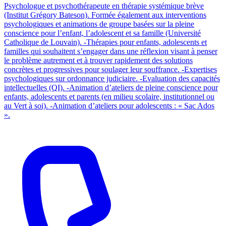
Psychologue et psychothérapeute en thérapie systémique brève
(Institut Grégory Bateson). Formée également aux interventions
psychologiques et animations de groupe basées sur la pleine
conscience pour l’enfant, l’adolescent et sa famille (Université
Catholique de Louvain). -Thérapies pour enfants, adolescents et
familles qui souhaitent s’engager dans une réflexion visant à penser
le problème autrement et à trouver rapidement des solutions
concrètes et progressives pour soulager leur souffrance. -Expertises
psychologiques sur ordonnance judiciaire. -Evaluation des capacités
intellectuelles (QI). -Animation d’ateliers de pleine conscience pour
enfants, adolescents et parents (en milieu scolaire, institutionnel ou
au Vert à soi). -Animation d’ateliers pour adolescents : « Sac Ados
».