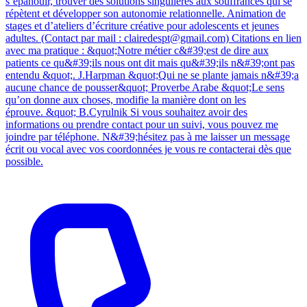
s’épanouir, trouver des solutions singulières aux souffrances qui se
répètent et développer son autonomie relationnelle. Animation de
stages et d’ateliers d’écriture créative pour adolescents et jeunes
adultes. (Contact par mail : clairedespt@gmail.com) Citations en lien
avec ma pratique : &quot;Notre métier c&#39;est de dire aux
patients ce qu&#39;ils nous ont dit mais qu&#39;ils n&#39;ont pas
entendu &quot;. J.Harpman &quot;Qui ne se plante jamais n&#39;a
aucune chance de pousser&quot; Proverbe Arabe &quot;Le sens
qu’on donne aux choses, modifie la manière dont on les
éprouve. &quot; B.Cyrulnik Si vous souhaitez avoir des
informations ou prendre contact pour un suivi, vous pouvez me
joindre par téléphone. N&#39;hésitez pas à me laisser un message
écrit ou vocal avec vos coordonnées je vous re contacterai dès que
possible.