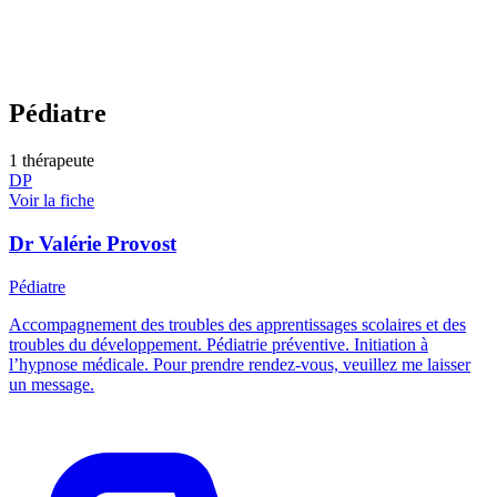
Pédiatre
1 thérapeute
DP
Voir la fiche
Dr Valérie Provost
Pédiatre
Accompagnement des troubles des apprentissages scolaires et des
troubles du développement. Pédiatrie préventive. Initiation à
l’hypnose médicale. Pour prendre rendez-vous, veuillez me laisser
un message.