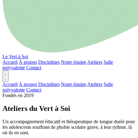
Le Vert à Soi
Accueil
À propos
Disciplines
Notre équipe
Ateliers
Salle
polyvalente
Contact
Accueil
À propos
Disciplines
Notre équipe
Ateliers
Salle
polyvalente
Contact
Fondés en 2019
Ateliers du Vert à Soi
Un accompagnement éducatif et thérapeutique de longue durée pour
les adolescents souffrant de phobie scolaire grave, à leur rythme, là
où ils en sont.