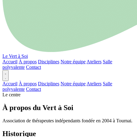
Le Vert à Soi
Accueil
À propos
Disciplines
Notre équipe
Ateliers
Salle
polyvalente
Contact
Accueil
À propos
Disciplines
Notre équipe
Ateliers
Salle
polyvalente
Contact
Le centre
À propos du Vert à Soi
Association de thérapeutes indépendants fondée en 2004 à Tournai.
Historique