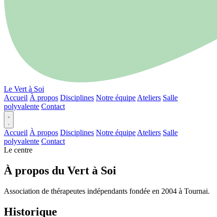
Le Vert à Soi
Accueil
À propos
Disciplines
Notre équipe
Ateliers
Salle
polyvalente
Contact
Accueil
À propos
Disciplines
Notre équipe
Ateliers
Salle
polyvalente
Contact
Le centre
À propos du Vert à Soi
Association de thérapeutes indépendants fondée en 2004 à Tournai.
Historique